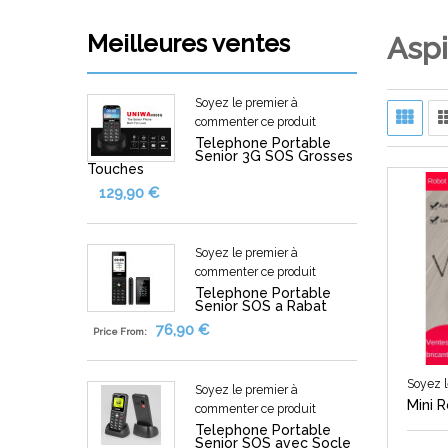
Electronique Grand Public
Meilleures ventes
Aspi
Maison & Jardin
Bébés,Jouets & Loisirs
Soyez le premier à
commenter ce produit
Sports & Divertissement
Telephone Portable
Senior 3G SOS Grosses
Touches
Accessoires & Vêtements pour Femmes
129,90 €
Sante & Beaute
Soyez le premier à
commenter ce produit
Telephone Portable
Senior SOS a Rabat
Afficher plus de categories
76,90 €
Price From:
Soyez l
Soyez le premier à
Mini 
commenter ce produit
Telephone Portable
Senior SOS avec Socle