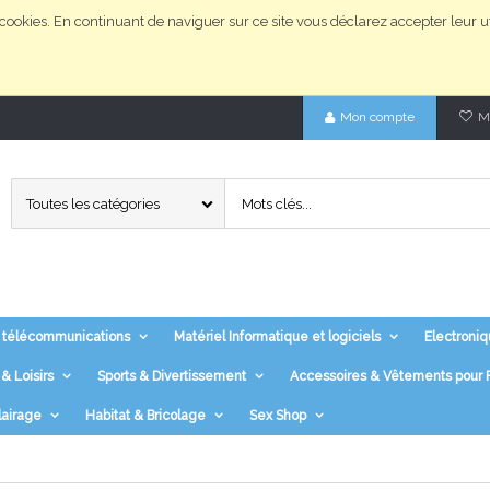
ookies. En continuant de naviguer sur ce site vous déclarez accepter leur ut
Mon compte
Ma
Toutes les catégories
 télécommunications
Matériel Informatique et logiciels
Electroniq
& Loisirs
Sports & Divertissement
Accessoires & Vêtements pou
lairage
Habitat & Bricolage
Sex Shop