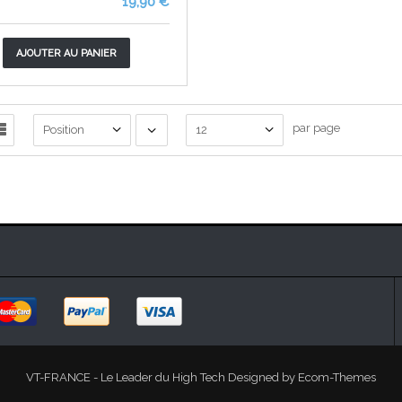
19,90 €
AJOUTER AU PANIER
par page
Position
12
VT-FRANCE - Le Leader du High Tech Designed by
Ecom-Themes