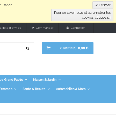
ilisation
Fermer
Pour en savoir plus et paramétrer les
cookies, cliquez ici
 liste d'envies
Commander
Connexion
0 article(s):
0,00 €
ue Grand Public
Maison & Jardin
r Femmes
Sante & Beaute
Automobiles & Moto