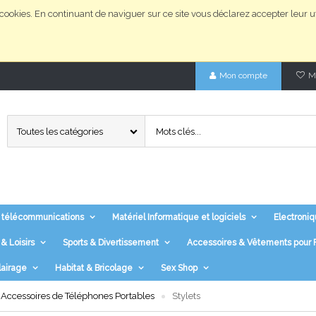
ookies. En continuant de naviguer sur ce site vous déclarez accepter leur ut
Mon compte
Ma
Toutes les catégories
 télécommunications
Matériel Informatique et logiciels
Electroniq
& Loisirs
Sports & Divertissement
Accessoires & Vêtements pou
lairage
Habitat & Bricolage
Sex Shop
Accessoires de Téléphones Portables
Stylets