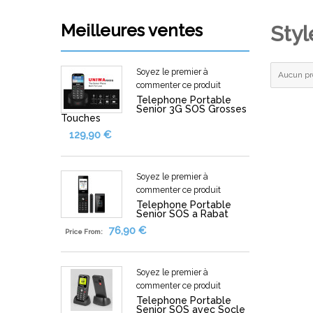
Electronique Grand Public
Meilleures ventes
Styl
Maison & Jardin
Bébés,Jouets & Loisirs
Soyez le premier à
Aucun pro
commenter ce produit
Sports & Divertissement
Telephone Portable
Senior 3G SOS Grosses
Touches
Accessoires & Vêtements pour Femmes
129,90 €
Sante & Beaute
Soyez le premier à
commenter ce produit
Telephone Portable
Senior SOS a Rabat
Afficher plus de categories
76,90 €
Price From:
Soyez le premier à
commenter ce produit
Telephone Portable
Senior SOS avec Socle