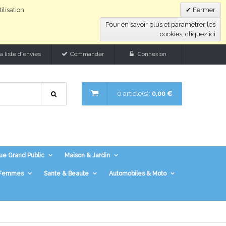
ilisation
Fermer
Pour en savoir plus et paramétrer les
cookies, cliquez ici
 liste d'envies
Commander
Connexion
0 article(s):
0,00 €
ue Grand Public
Maison & Jardin
r Femmes
Sante & Beaute
Automobiles & Moto